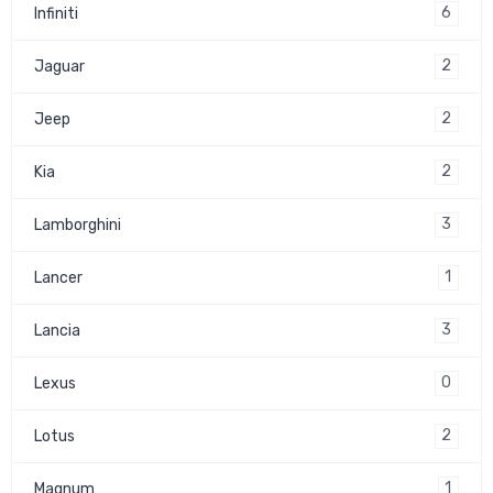
6
Infiniti
2
Jaguar
2
Jeep
2
Kia
3
Lamborghini
1
Lancer
3
Lancia
0
Lexus
2
Lotus
1
Magnum