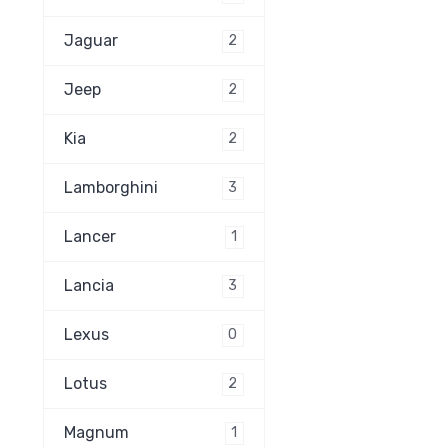
Jaguar
2
Jeep
2
Kia
2
Lamborghini
3
Lancer
1
Lancia
3
Lexus
0
Lotus
2
Magnum
1