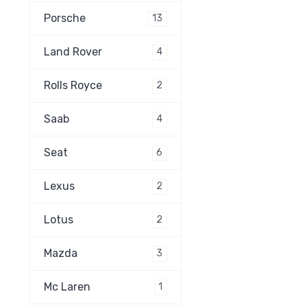
Porsche
13
Land Rover
4
Rolls Royce
2
Saab
4
Seat
6
Lexus
2
Lotus
2
Mazda
3
Mc Laren
1