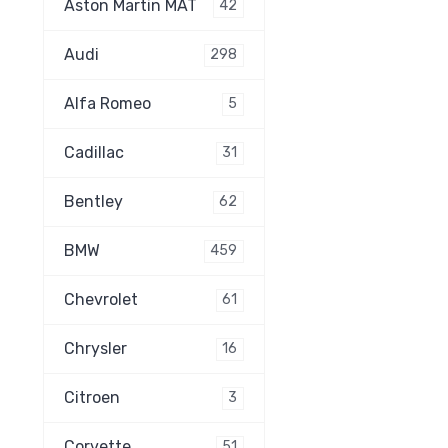
Aston Martin MAT
42
Audi
298
Alfa Romeo
5
Cadillac
31
Bentley
62
BMW
459
Chevrolet
61
Chrysler
16
Citroen
3
Corvette
51