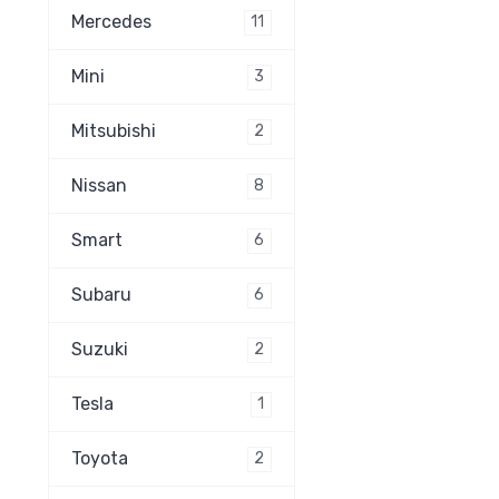
Mercedes
11
Mini
3
Mitsubishi
2
Nissan
8
Smart
6
Subaru
6
Suzuki
2
Tesla
1
Toyota
2