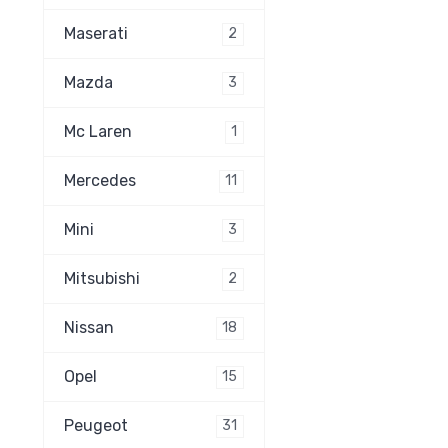
Maserati
2
Mazda
3
Mc Laren
1
Mercedes
11
Mini
3
Mitsubishi
2
Nissan
18
Opel
15
Peugeot
31