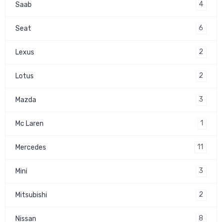
4
Saab
6
Seat
2
Lexus
2
Lotus
3
Mazda
1
Mc Laren
11
Mercedes
3
Mini
2
Mitsubishi
8
Nissan