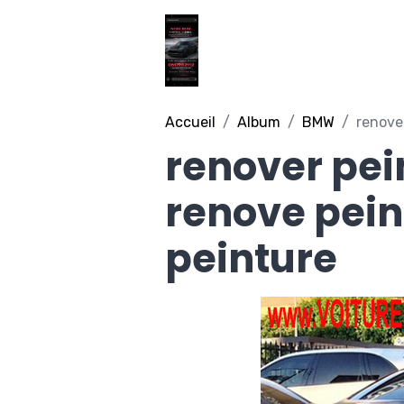
Accueil
Album
BMW
renover
renover pei
renove pein
peinture