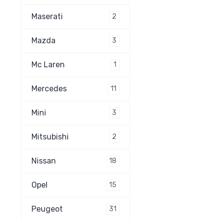
Maserati
2
Mazda
3
Mc Laren
1
Mercedes
11
Mini
3
Mitsubishi
2
Nissan
18
Opel
15
Peugeot
31