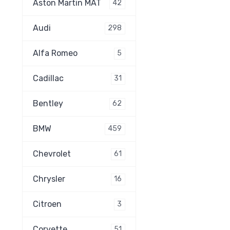
Aston Martin MAT
42
Audi
298
Alfa Romeo
5
Cadillac
31
Bentley
62
BMW
459
Chevrolet
61
Chrysler
16
Citroen
3
Corvette
51