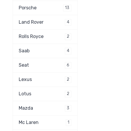
Porsche
13
Land Rover
4
Rolls Royce
2
Saab
4
Seat
6
Lexus
2
Lotus
2
Mazda
3
Mc Laren
1