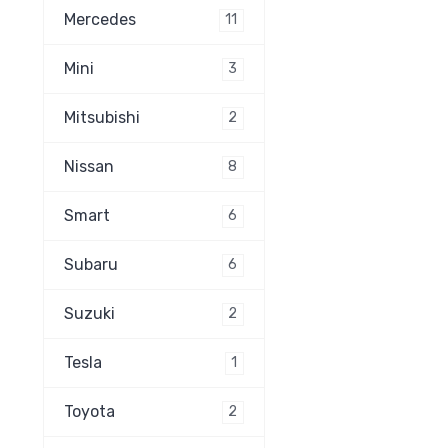
Mercedes
11
Mini
3
Mitsubishi
2
Nissan
8
Smart
6
Subaru
6
Suzuki
2
Tesla
1
Toyota
2