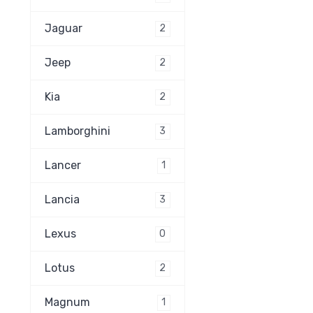
Jaguar
2
Jeep
2
Kia
2
Lamborghini
3
Lancer
1
Lancia
3
Lexus
0
Lotus
2
Magnum
1