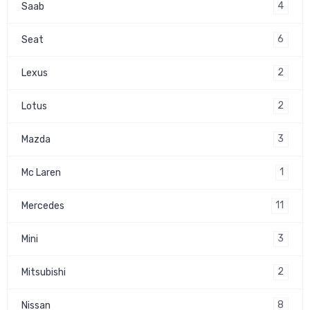
4
Saab
6
Seat
2
Lexus
2
Lotus
3
Mazda
1
Mc Laren
11
Mercedes
3
Mini
2
Mitsubishi
8
Nissan