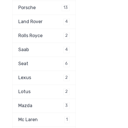
Porsche
13
Land Rover
4
Rolls Royce
2
Saab
4
Seat
6
Lexus
2
Lotus
2
Mazda
3
Mc Laren
1