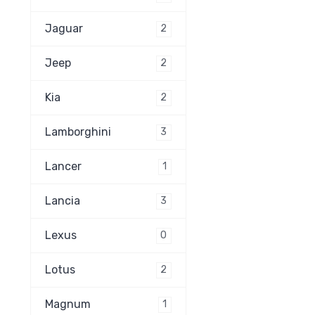
Jaguar
2
Jeep
2
Kia
2
Lamborghini
3
Lancer
1
Lancia
3
Lexus
0
Lotus
2
Magnum
1