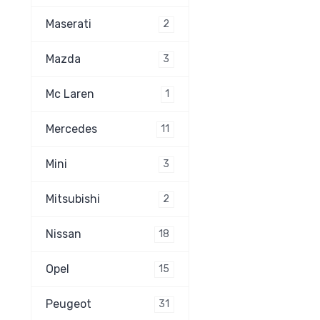
Maserati
2
Mazda
3
Mc Laren
1
Mercedes
11
Mini
3
Mitsubishi
2
Nissan
18
Opel
15
Peugeot
31