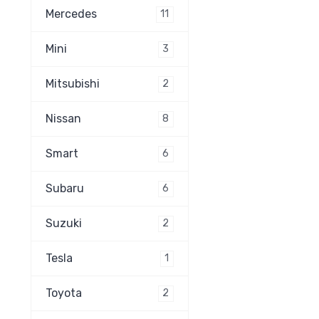
Mercedes
11
Mini
3
Mitsubishi
2
Nissan
8
Smart
6
Subaru
6
Suzuki
2
Tesla
1
Toyota
2