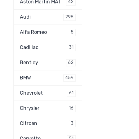
Aston Martin MAT
42
Audi
298
Alfa Romeo
5
Cadillac
31
Bentley
62
BMW
459
Chevrolet
61
Chrysler
16
Citroen
3
Corvette
51