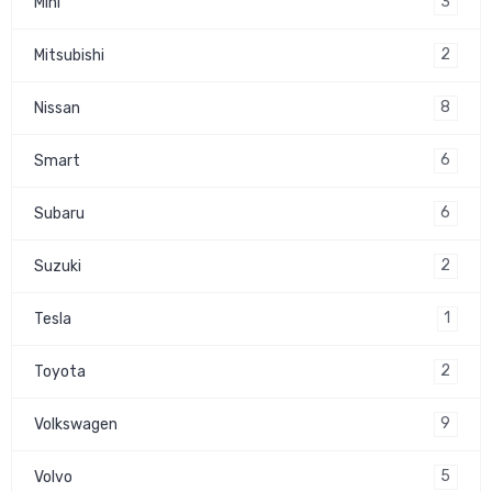
3
Mini
2
Mitsubishi
8
Nissan
6
Smart
6
Subaru
2
Suzuki
1
Tesla
2
Toyota
9
Volkswagen
5
Volvo