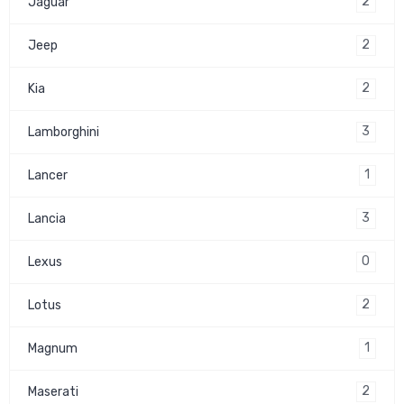
2
Jaguar
2
Jeep
2
Kia
3
Lamborghini
1
Lancer
3
Lancia
0
Lexus
2
Lotus
1
Magnum
2
Maserati